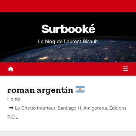
S
k
i
Surbooké
p
t
Le blog de Laurent Bisault
o
c
o
n
t
roman argentin
e
n
Home
t
Le Ghetto intérieur, Santiago H. Amigorena, Éditions
P.O.L