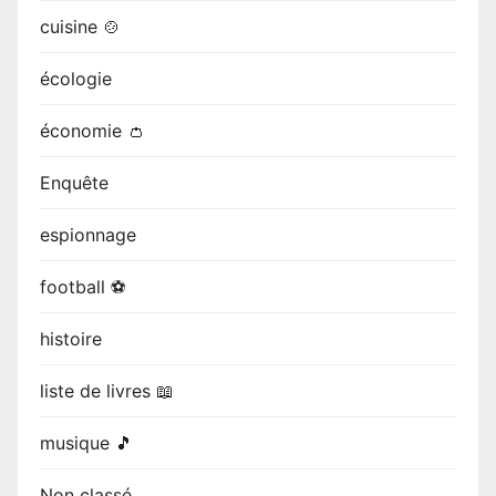
cuisine 🍲
écologie
économie 👛
Enquête
espionnage
football ⚽
histoire
liste de livres 📖
musique 🎵
Non classé