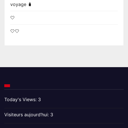
voyage 🧳
🤍
🤍🤍
Today's Views:
3
Visiteurs aujourd’hui:
3