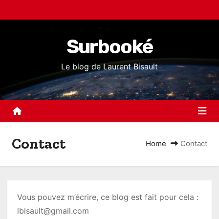
S
k
i
Surbooké
p
t
Le blog de Laurent Bisault
o
c
o
n
t
Contact
e
Home
Contact
n
t
Vous pouvez m’écrire, ce blog est fait pour cela :
lbisault@gmail.com