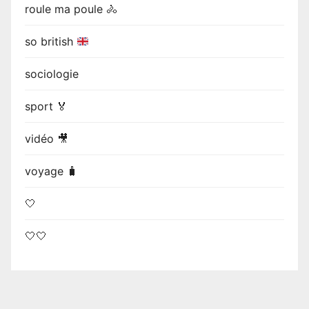
roule ma poule 🚴
so british
sociologie
sport 🏅
vidéo 🎥
voyage 🧳
🤍
🤍🤍