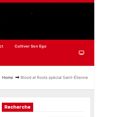
ct
Cultiver Son Ego
Home
Blood at Roots spécial Saint-Étienne
Recherche