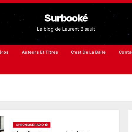
Surbooké
Le blog de Laurent Bisault
éros
Auteurs Et Titres
C’est De La Balle
Conta
CHRONIQUE RADIO 📻