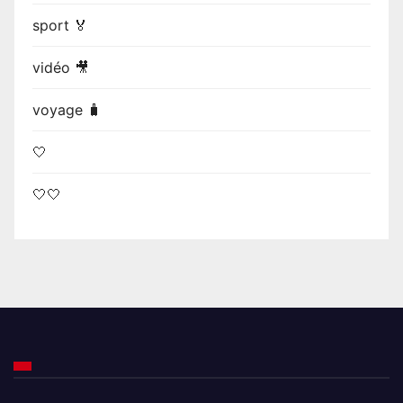
sport 🏅
vidéo 🎥
voyage 🧳
🤍
🤍🤍