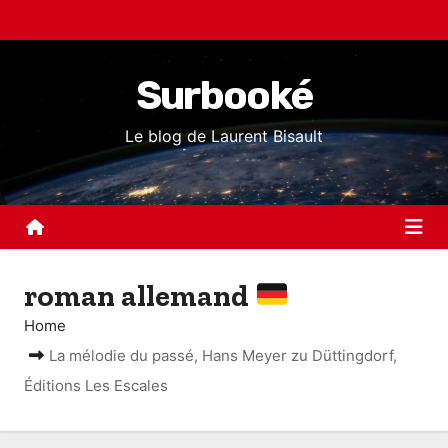
S
k
i
Surbooké
p
t
Le blog de Laurent Bisault
o
c
o
n
t
roman allemand
e
n
Home
t
La mélodie du passé, Hans Meyer zu Düttingdorf,
Éditions Les Escales