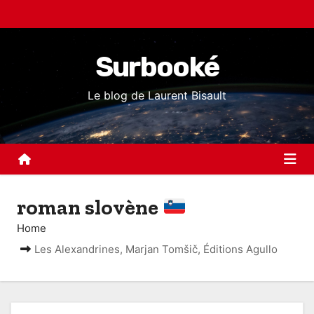
S
k
i
Surbooké
p
t
Le blog de Laurent Bisault
o
c
o
n
t
roman slovène
e
n
Home
t
Les Alexandrines, Marjan Tomšič, Éditions Agullo