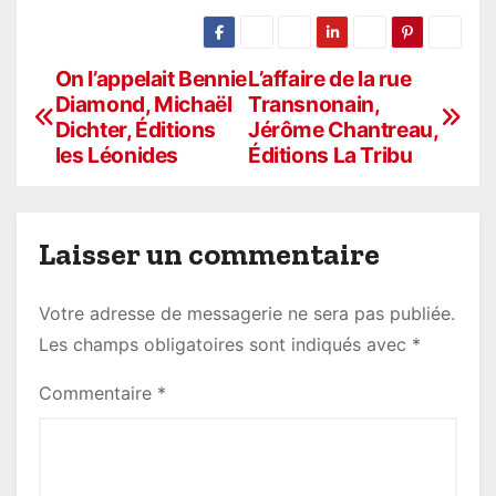
On l’appelait Bennie
L’affaire de la rue
N
Diamond, Michaël
Transnonain,
a
Dichter, Éditions
Jérôme Chantreau,
les Léonides
Éditions La Tribu
v
i
Laisser un commentaire
g
a
Votre adresse de messagerie ne sera pas publiée.
t
Les champs obligatoires sont indiqués avec
*
i
Commentaire
*
o
n