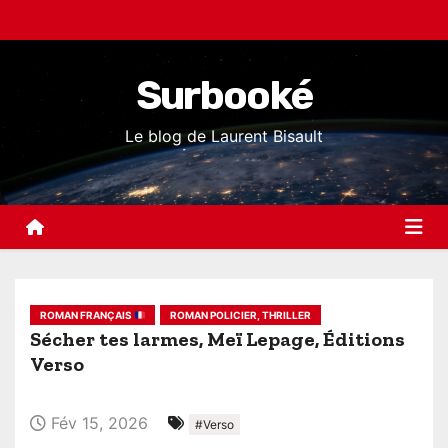
S
k
i
Surbooké
p
t
Le blog de Laurent Bisault
o
c
o
n
t
e
ROMAN FRANÇAIS
ROMAN POLICIER, THRILLER
n
Sécher tes larmes, Meï Lepage, Éditions
t
Verso
Fév 15, 2026
#Verso