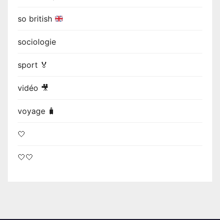
so british
sociologie
sport 🏅
vidéo 🎥
voyage 🧳
🤍
🤍🤍