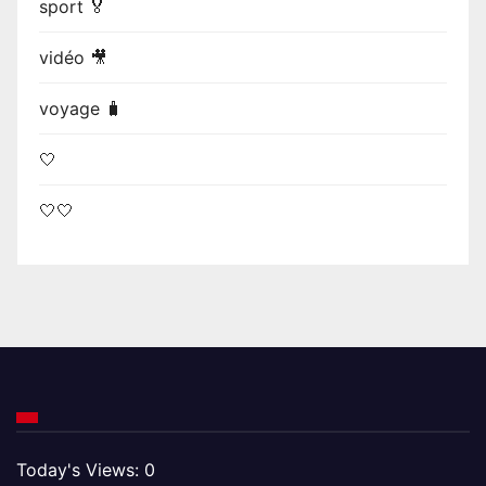
sport 🏅
vidéo 🎥
voyage 🧳
🤍
🤍🤍
Today's Views:
0