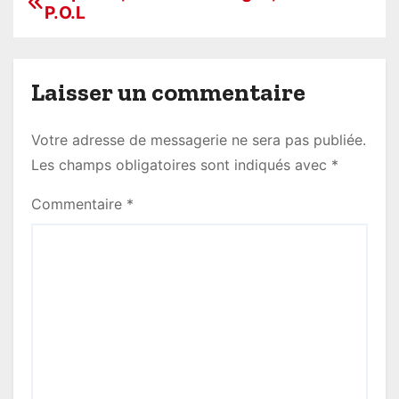
P.O.L
a
v
Laisser un commentaire
i
g
Votre adresse de messagerie ne sera pas publiée.
Les champs obligatoires sont indiqués avec
*
a
Commentaire
*
t
i
o
n
d
e