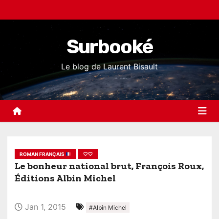
S
k
i
Surbooké
p
t
Le blog de Laurent Bisault
o
c
o
n
t
e
ROMAN FRANÇAIS
🤍🤍
n
Le bonheur national brut, François Roux,
t
Éditions Albin Michel
Jan 1, 2015
#Albin Michel