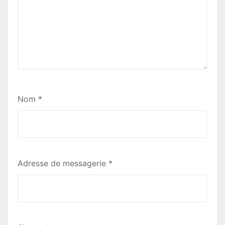
l
’
a
r
t
Nom
*
i
c
l
Adresse de messagerie
*
e