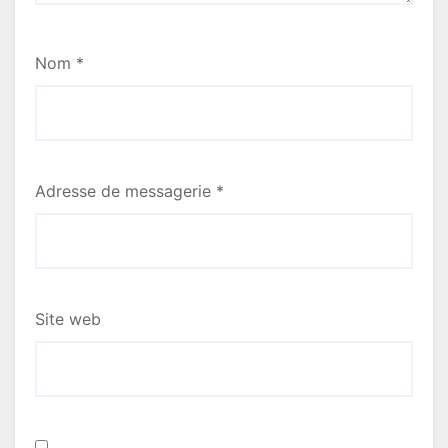
t
i
Nom
*
c
l
e
Adresse de messagerie
*
Site web