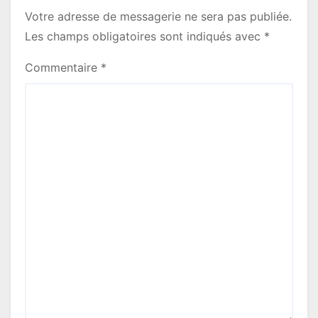
a
Votre adresse de messagerie ne sera pas publiée.
t
Les champs obligatoires sont indiqués avec
*
i
Commentaire
*
o
n
d
e
l
’
a
r