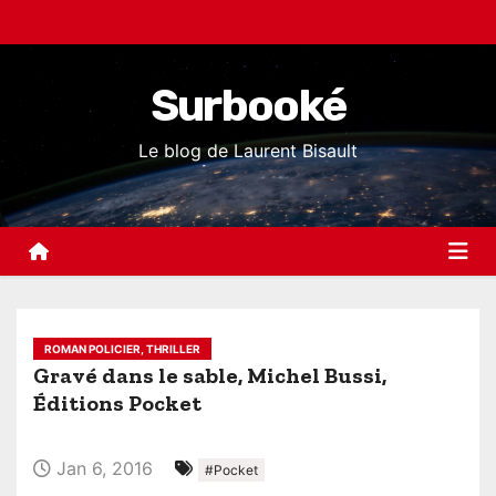
S
k
i
Surbooké
p
t
Le blog de Laurent Bisault
o
c
o
n
t
e
ROMAN POLICIER, THRILLER
n
Gravé dans le sable, Michel Bussi,
t
Éditions Pocket
Jan 6, 2016
#Pocket