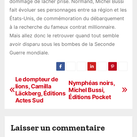
dommage de lâcher prise. Normand, Michel Bussi
fait évoluer ses personnages entre sa région et les
États-Unis, de commémoration du débarquement
à la recherche du fameux contrat millionnaire.
Mais allez donc le retrouver quand tout semble
avoir disparu sous les bombes de la Seconde
Guerre mondiale.
Le dompteur de
N
Nymphéas noirs,
lions, Camilla
Michel Bussi,
a
Läckberg, Éditions
Éditions Pocket
Actes Sud
v
i
Laisser un commentaire
g