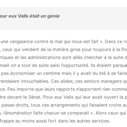
our eux Valls était un génie
e une vengeance contre le mal qui nous est fait
». Dans ce 
 ceux qui vendent de la matière grise pour toujours à la fin
tiques et les administrations sont allés chercher à la suite d
eil on a tout de suite saisi l’opportunité. Ils étaient persu
as économiser un centime mais il y avait du blé à se faire.
 rendaient intouchables. Ces
slides
, ces
seniors
managers
qu
gence. Peu importe que leurs rapports n’apportent rien comm
 devant le Sénat. Pour eux Valls qui leur avait ouvert la 
es passe-droits, tous ces arrangements qui faisaient croire a
s, l’énumération
faite
chacun
se
comparait
». Alors ceux qui
frappe au moins aussi fort dans les autres services.