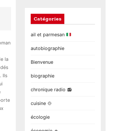
Catégories
ail et parmesan
roman
autobiographie
e la
Bienvenue
adés
 Ils
biographie
i
chronique radio 📻
e
porte
cuisine 🍲
ux
écologie
économie 👛