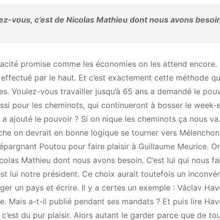
sez-vous, c’est de Nicolas Mathieu dont nous avons besoi
icacité promise comme les économies on les attend encore. 
s effectué par le haut. Et c’est exactement cette méthode qu
ites. Voulez-vous travailler jusqu’à 65 ans a demandé le pouv
aussi pour les cheminots, qui continueront à bosser le week-
ps a ajouté le pouvoir ? Si on nique les cheminots ça nous va
che on devrait en bonne logique se tourner vers Mélenchon
 épargnant Poutou pour faire plaisir à Guillaume Meurice. On
colas Mathieu dont nous avons besoin. C’est lui qui nous fa
 lui notre président. Ce choix aurait toutefois un inconvén
iger un pays et écrire. Il y a certes un exemple : Václav Hav
e. Mais a-t-il publié pendant ses mandats ? Et puis lire Hav
c’est du pur plaisir. Alors autant le garder parce que de to