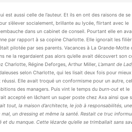
 est aussi celle de l’auteur. Et ils en ont des raisons de se
r s’élever socialement, brillante au lycée, flirtant avec le
embauche dans un cabinet de conseil. Pourtant elle en ava
ne par rapport à sa copine Charlotte. Elle ignorait les filiè
était pilotée par ses parents. Vacances à La Grande-Motte 
çons ne la regardaient pas alors qu’elle avait découvert son c
z Charlotte, Régine Deforges, Arthur Miller,
L’amant de Lad
aleuses selon Charlotte, qui les lisait deux fois pour mieux
it réussi. Elle avait troqué un conformisme pour un autre, cel
mbitions des managers. Puis vint le temps du
burn-out
et le
vait accepté en lâchant un super poste chez Axa ainsi que 
vait tout, la maison d’architecte, le job à responsabilités, une
s mal, un dressing et même la santé. Restait ce truc informu
été et du manque. Cette lézarde qu’elle se trimballait sans sav