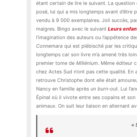
étant certain de lire le suivant. La question
posé, lui qui a mis longtemps avant d’être
vendu à 9 000 exemplaires. Joli succès, pa
maigres. Bingo avec le suivant
Leurs enfan
l’imagination des auteurs ou l’appétence d
Connemara
qui est plébiscité par les critiq
longtemps car son livre m’a amené très loin d
premier tome de
Millénium
. Même éditeur ce
chez Actes Sud n’ont pas cette qualité. En 
retrouve Christophe dont elle était amoureus
Nancy en famille après un
burn-out
. Lui l’
Épinal où il vivote entre ses copains et s
animaux. On suit leur liaison en alternant a
«