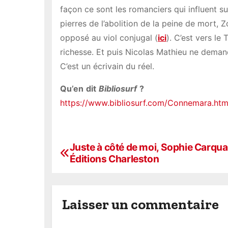
façon ce sont les romanciers qui influent su
pierres de l’abolition de la peine de mort, 
opposé au viol conjugal (
ici
). C’est vers l
richesse. Et puis Nicolas Mathieu ne demand
C’est un écrivain du réel.
Qu’en
dit
Bibliosurf
?
https://www.bibliosurf.com/Connemara.htm
Juste à côté de moi, Sophie Carqua
N
Éditions Charleston
a
v
Laisser un commentaire
i