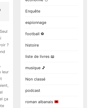
n
Enquête
espionnage
Seul
football ⚽
i
oir ?
histoire
end
liste de livres 📖
.
,
musique 🎵
 leur
it
Non classé
ient,
podcast
el
el ça
roman albanais
ute