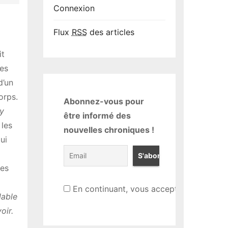
Connexion
Flux
RSS
des articles
it
res
d’un
orps.
Abonnez-vous pour
y
être informé des
 les
nouvelles chroniques !
ui
ses
En continuant, vous acceptez la politiqu
lable
oir.