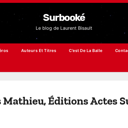
Surbooké
Le blog de Laurent Bisault
éros
Auteurs Et Titres
C’est De La Balle
Conta
 Mathieu, Éditions Actes S