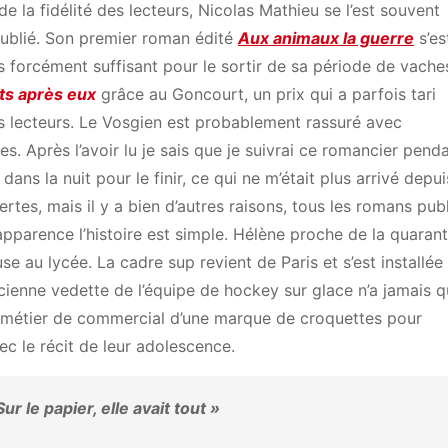
 de la fidélité des lecteurs, Nicolas Mathieu se l’est souvent
 publié. Son premier roman édité
Aux animaux la guerre
s’es
s forcément suffisant pour le sortir de sa période de vache
ts après eux
grâce au Goncourt, un prix qui a parfois tari
es lecteurs. Le Vosgien est probablement rassuré avec
ues. Après l’avoir lu je sais que je suivrai ce romancier pend
ans la nuit pour le finir, ce qui ne m’était plus arrivé depui
rtes, mais il y a bien d’autres raisons, tous les romans pub
apparence l’histoire est simple. Hélène proche de la quaran
e au lycée. La cadre sup revient de Paris et s’est installée
ancienne vedette de l’équipe de hockey sur glace n’a jamais q
on métier de commercial d’une marque de croquettes pour
vec le récit de leur adolescence.
Sur le papier, elle avait tout
»