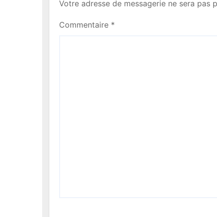
g
Votre adresse de messagerie ne sera pas p
a
Commentaire
*
t
i
o
n
d
e
l
’
a