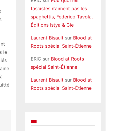
ERIC
sur
Pourquoi les
fascistes n’aiment pas les
t
spaghettis, Federico Tavola,
s
Éditions Istya & Cie
Laurent Bisault
sur
Blood at
ant
Roots spécial Saint-Étienne
s le
ERIC
sur
Blood at Roots
liés
spécial Saint-Étienne
taine
 à
Laurent Bisault
sur
Blood at
uitté
Roots spécial Saint-Étienne