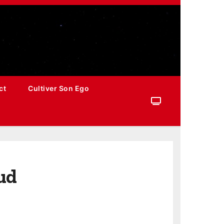
ct
Cultiver Son Ego
ud