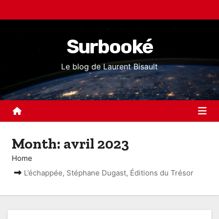
S
k
i
Surbooké
p
t
Le blog de Laurent Bisault
o
c
o
n
t
Month:
avril 2023
e
n
Home
t
L’échappée, Stéphane Dugast, Éditions du Trésor