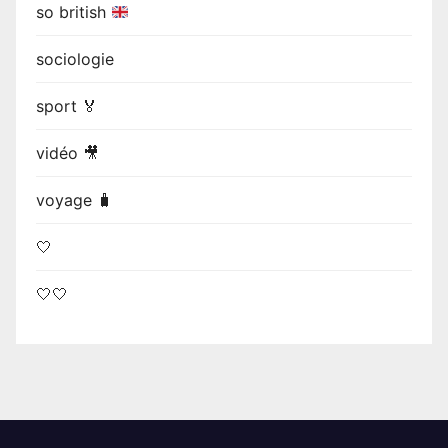
so british
sociologie
sport 🏅
vidéo 🎥
voyage 🧳
🤍
🤍🤍