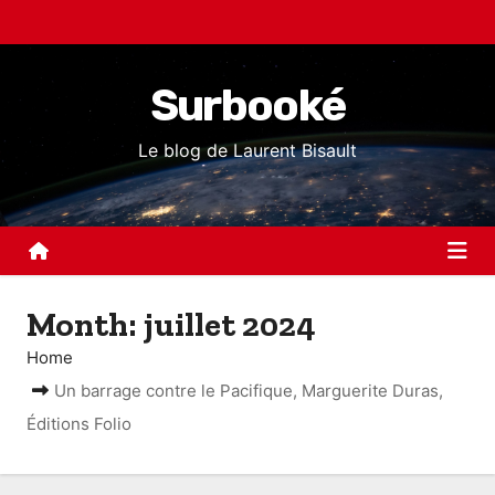
S
k
i
Surbooké
p
t
Le blog de Laurent Bisault
o
c
o
n
t
Month:
juillet 2024
e
n
Home
t
Un barrage contre le Pacifique, Marguerite Duras,
Éditions Folio