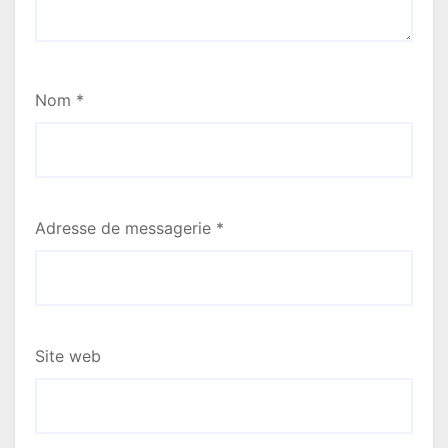
a
r
Nom
*
t
i
c
l
Adresse de messagerie
*
e
Site web