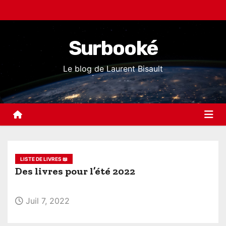
S
k
i
Surbooké
p
t
Le blog de Laurent Bisault
o
c
o
n
t
e
LISTE DE LIVRES 📖
n
Des livres pour l’été 2022
t
Juil 7, 2022