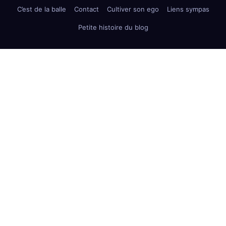
C’est de la balle
Contact
Cultiver son ego
Liens sympas
Petite histoire du blog