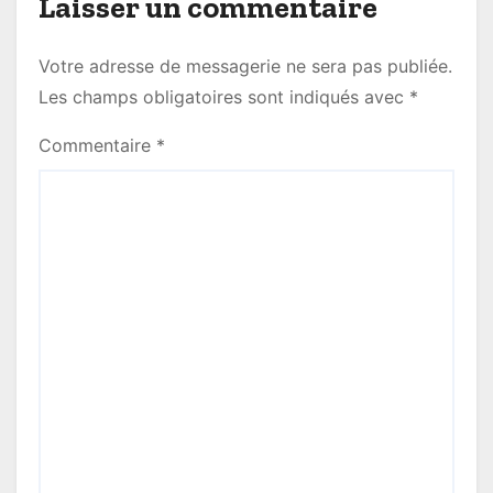
v
Laisser un commentaire
i
Votre adresse de messagerie ne sera pas publiée.
g
Les champs obligatoires sont indiqués avec
*
a
Commentaire
*
t
i
o
n
d
e
l
’