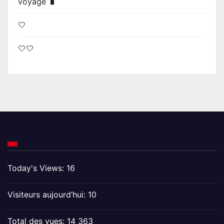
voyage 🧳
🤍
🤍🤍
Today's Views:
16
Visiteurs aujourd’hui:
10
Total des vues:
14 363