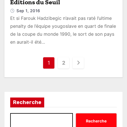
Éditions du Seuil
Sep 1, 2016
Et si Farouk Hadzibegic n’avait pas raté l’ultime
penalty de l’équipe yougoslave en quart de finale
de la coupe du monde 1990, le sort de son pays
en aurait-il été…
P
1
2
o
s
t
Recherche
s
p
Recherche