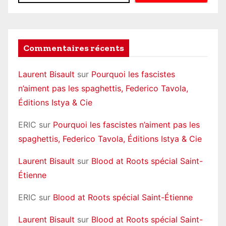
a
g
i
Commentaires récents
n
Laurent Bisault
sur
Pourquoi les fascistes
a
n’aiment pas les spaghettis, Federico Tavola,
Éditions Istya & Cie
t
i
ERIC
sur
Pourquoi les fascistes n’aiment pas les
spaghettis, Federico Tavola, Éditions Istya & Cie
o
Laurent Bisault
sur
Blood at Roots spécial Saint-
n
Étienne
ERIC
sur
Blood at Roots spécial Saint-Étienne
Laurent Bisault
sur
Blood at Roots spécial Saint-