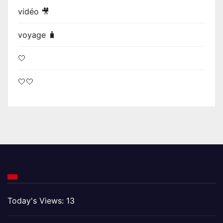
vidéo 🎥
voyage 🧳
🤍
🤍🤍
Today's Views:
13