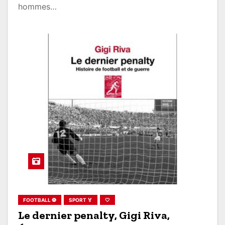
hommes…
FOOTBALL ⚽
SPORT 🏅
🤍
Le dernier penalty, Gigi Riva,