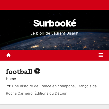
S
k
i
Surbooké
p
t
Le blog de Laurent Bisault
o
c
o
n
t
football ⚽
e
n
Home
t
Une histoire de France en crampons, François da
Rocha Carneiro, Éditions du Détour