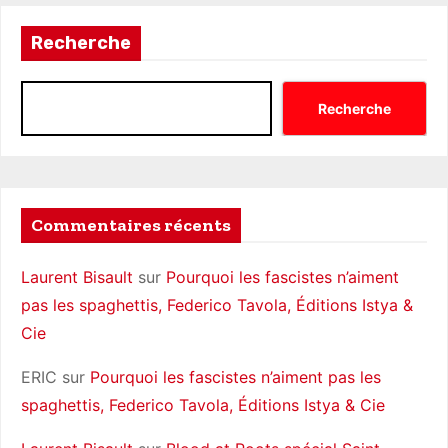
t
Recherche
s
p
Recherche
a
g
i
Commentaires récents
n
Laurent Bisault
sur
Pourquoi les fascistes n’aiment
a
pas les spaghettis, Federico Tavola, Éditions Istya &
Cie
t
i
ERIC
sur
Pourquoi les fascistes n’aiment pas les
spaghettis, Federico Tavola, Éditions Istya & Cie
o