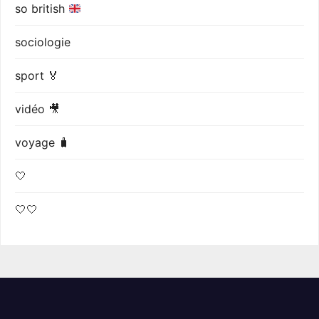
so british
sociologie
sport 🏅
vidéo 🎥
voyage 🧳
🤍
🤍🤍