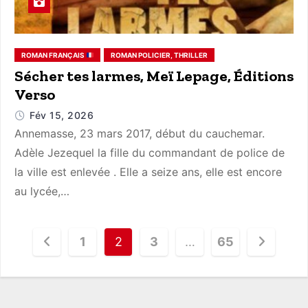
ROMAN FRANÇAIS
ROMAN POLICIER, THRILLER
Sécher tes larmes, Meï Lepage, Éditions
Verso
Fév 15, 2026
Annemasse, 23 mars 2017, début du cauchemar.
Adèle Jezequel la fille du commandant de police de
la ville est enlevée . Elle a seize ans, elle est encore
au lycée,…
P
1
2
3
…
65
o
s