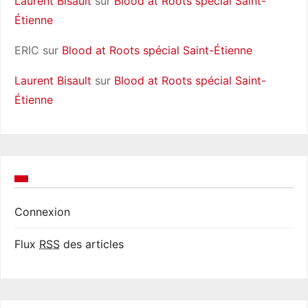
Laurent Bisault
sur
Blood at Roots spécial Saint-
n
Étienne
ERIC
sur
Blood at Roots spécial Saint-Étienne
Laurent Bisault
sur
Blood at Roots spécial Saint-
Étienne
Connexion
Flux
RSS
des articles