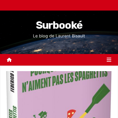
S
k
i
Surbooké
p
t
Le blog de Laurent Bisault
o
c
o
n
t
e
n
t